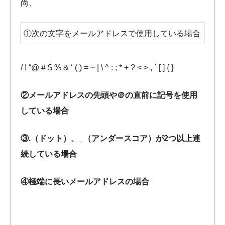
尚、
①次の文字をメールアドレスで使用している場合
/ ! “@ # $ % & ‘ ( ) = ~ | \ ^ : ; * + ? < > , ` [ ] { }
②メールアドレスの先頭や＠の直前に記号を使用
している場合
③.（ドット）、_（アンダースコア）が2つ以上連
続している場合
④極端に長いメールアドレスの場合