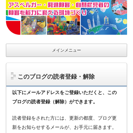
ア
ス
ペ
ル
ガ
メインメニュー
ー・
発達
障
害・
このブログの読者登録・解除
自閉
症児
以下にメールアドレスをご登録いただくと、この
者
ブログの読者登録（解除）ができます。
の
障害
読者登録をされた方には、更新の都度、ブログ更
を
新をお知らせするメールが、お手元に届きます。