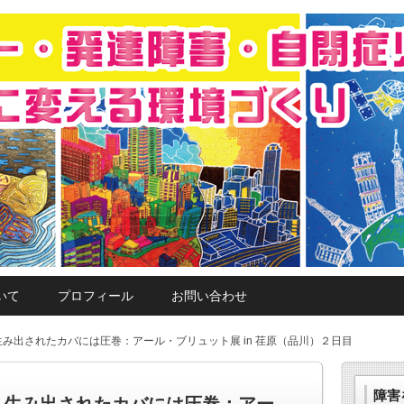
ると能力になる」と題して、特異的なスペック（能力）があ
能力が埋もれている人を発掘・プロデュースして、世に出す
達障害・自閉症児者の障害を能力に変
いて
プロフィール
お問い合わせ
み出されたカバには圧巻：アール・ブリュット展 in 荏原（品川）２日目
障害