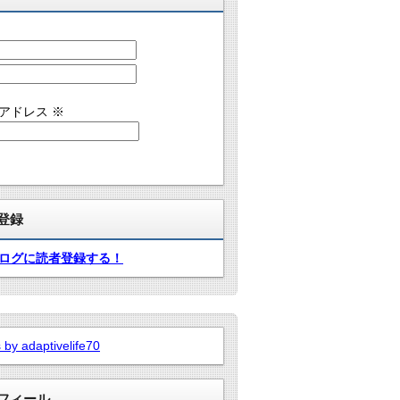
アドレス
※
登録
ログに読者登録する！
 by adaptivelife70
フィール