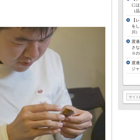
には
（品
【レ
をし
川）
渡邊
さな
Ⅱの
渡邊
ジャ