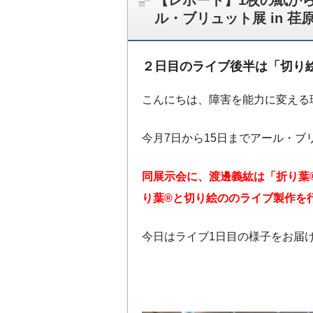
【レポート】1枚の紙か
ル・ブリュット展 in 
２日目のライブ後半は「切り
こんにちは、障害を能力に変える
今月7日から15日までアール・ブ
同展示会に、渡邊義紘は「折り葉®
り葉®と切り絵ののライブ製作を
今日はライブ1日目の様子をお届