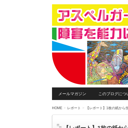
このブログは、「障害は環境を変え
りつつも、障害があるために、その
アスペルガー・発
ことを目的にしています。
メールマガジン
このブログにつ
HOME
レポート
【レポート】1枚の紙から生