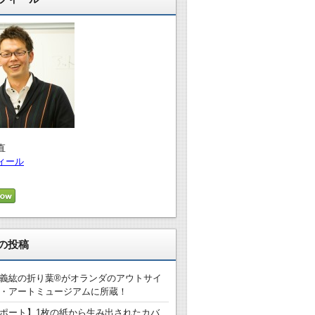
直
ィール
の投稿
義紘の折り葉®がオランダのアウトサイ
・アートミュージアムに所蔵！
ポート】1枚の紙から生み出されたカバ