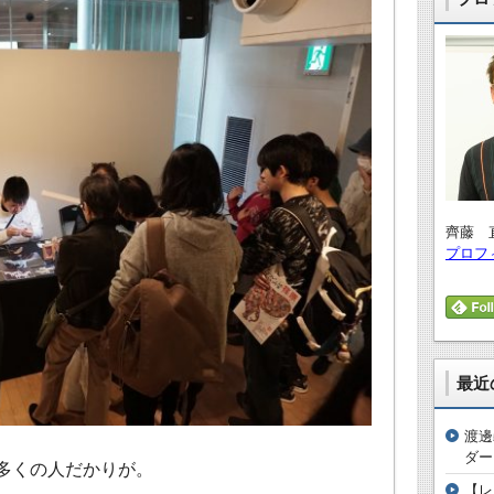
齊藤 
プロフ
最近
渡邊
ダー
多くの人だかりが。
【レ