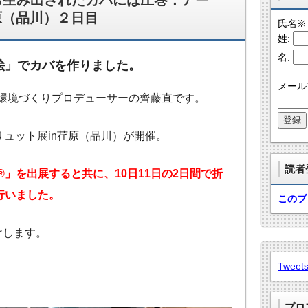
ら生み出されたカバには圧巻：アー
荏原（品川）２日目
氏名
※
姓:
名:
絵」でカバを作りました。
メール
環境づくりプロデューサーの齊藤直です。
リュット展in荏原（品川）が開催。
読者
」を出展すると共に、10日11日の2日間で折
行いました。
このブ
けします。
Tweets
プロ