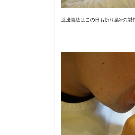
渡邊義紘はこの日も折り葉®の製