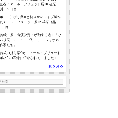
圧巻：アール・ブリュット展 in 荏原
川）２日目
ポート】折り葉®と切り絵のライブ製作
たアール・ブリュット展 in 荏原（品
1日目
義紘出展・出演決定：移動する港Ⅱ「小
パリ展－アール・ブリュット ジャポネ
作家たち」
義紘の折り葉®が、アール・ブリュット
ポネ2 の図録に紹介されていました！
一覧を見る