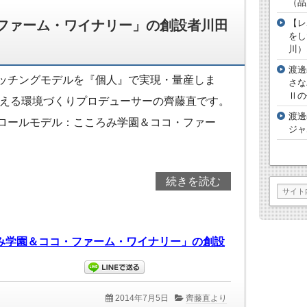
（品
【レ
ファーム・ワイナリー」の創設者川田
をし
川）
渡邊
ッチングモデルを『個人』で実現・量産しま
さな
Ⅱの
変える環境づくりプロデューサーの齊藤直です。
渡邊
ロールモデル：こころみ学園＆ココ・ファー
ジャ
続きを読む
2014年7月5日
齊藤直より