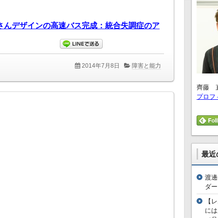
2014年7月8日
障害と能力
齊藤 
プロフ
最近
渡邊
ダー
【レ
には