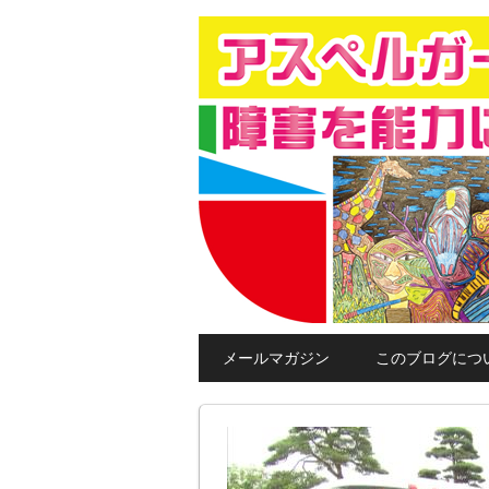
このブログは、「障害は環境を変え
りつつも、障害があるために、その
アスペルガー・発
ことを目的にしています。
メールマガジン
このブログにつ