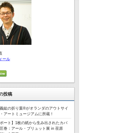
直
ィール
の投稿
義紘の折り葉®がオランダのアウトサイ
・アートミュージアムに所蔵！
ポート】1枚の紙から生み出されたカバ
圧巻：アール・ブリュット展 in 荏原