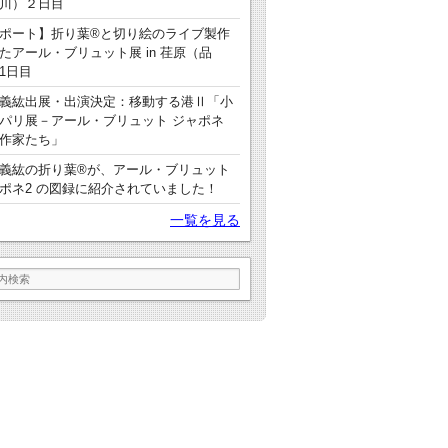
川）２日目
ポート】折り葉®と切り絵のライブ製作
たアール・ブリュット展 in 荏原（品
1日目
義紘出展・出演決定：移動する港Ⅱ「小
パリ展－アール・ブリュット ジャポネ
作家たち」
義紘の折り葉®が、アール・ブリュット
ポネ2 の図録に紹介されていました！
一覧を見る