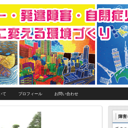
ると能力になる」と題して、特異的なスペック（能力）があ
能力が埋もれている人を発掘・プロデュースして、世に出す
達障害・自閉症児者の障害を能力に変
いて
プロフィール
お問い合わせ
障害