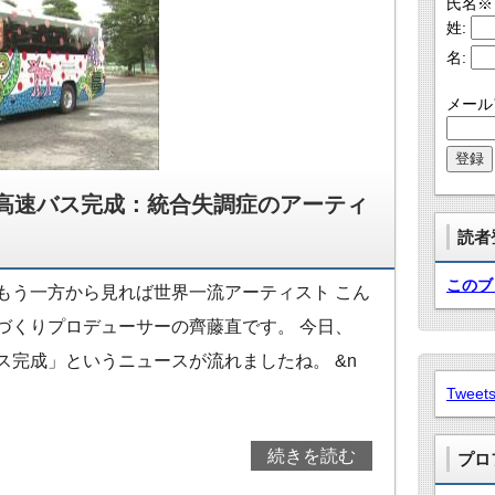
氏名
※
姓:
名:
メール
高速バス完成：統合失調症のアーティ
読者
このブ
もう一方から見れば世界一流アーティスト こん
づくりプロデューサーの齊藤直です。 今日、
ス完成」というニュースが流れましたね。 &n
Tweets
続きを読む
プロ